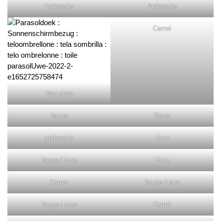
Anthracite
Anthracite
Camel
Vert olive
Jaune
Blanc
anthracite
Ecru
Taupe / brun
Ecru
Camel
Taupe / brun
Taupe / brun
Camel