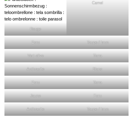
Camel
Rouge
Ecru
Taupe / brun
Vert olive
Terra
Anthracite
Blanc
Ecru
Terra
Jaune
Ecru
Anthracite
Taupe / brun