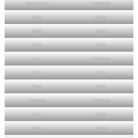
Taupe / brun
Anthracite
Terra
Camel
Blanc
Camel
Jaune
Blanc
Ecru
Anthracite
Ecru
Ecru
Blanc
Blanc
Anthracite
Anthracite
Ecru
Camel
Blanc
Jaune