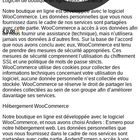
Logiciel de boutique en ligne WooCommerce
Notre boutique en ligne est développée avec le logiciel
WooCommerce. Les données personnelles que vous nous
fournissez dans le cadre de nos services sont partagées
avec cette partie. WooCommerce a accès à vos données afin
€
0,00
0
de nous fournir une assistance (technique), mais n’utilisera
jamais vos données à d’autres fins. Sur la base de l’accord
que nous avons conclu avec eux, WooCommerce est tenu
de prendre des mesures de sécurité appropriées. Ces
mesures de sécurité comprennent l’utilisation du chiffrement
SSL et une politique de mots de passe stricts.
WooCommerce utilise des cookies pour collecter des
informations techniques concernant votre utilisation du
logiciel, aucune donnée personnelle n’est collectée et/ou
stockée. WooCommerce se réserve le droit de partager les
données collectées au sein de son groupe afin d’améliorer
davantage ses services.
Hébergement WooCommerce
Notre boutique en ligne est développée avec le logiciel
WooCommerce, et nous avons choisi Anders : Esmero pour
notre hébergement web. Les données personnelles que
vous nous fournissez dans le cadre de nos services sont
partagées avec cette partie. AndersEsmero a accès à vos