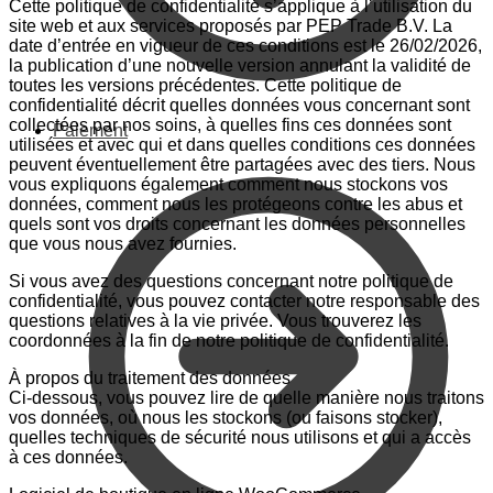
Cette politique de confidentialité s’applique à l’utilisation du
site web et aux services proposés par PEP Trade B.V. La
date d’entrée en vigueur de ces conditions est le 26/02/2026,
la publication d’une nouvelle version annulant la validité de
toutes les versions précédentes. Cette politique de
confidentialité décrit quelles données vous concernant sont
collectées par nos soins, à quelles fins ces données sont
Paiement
utilisées et avec qui et dans quelles conditions ces données
peuvent éventuellement être partagées avec des tiers. Nous
vous expliquons également comment nous stockons vos
données, comment nous les protégeons contre les abus et
quels sont vos droits concernant les données personnelles
que vous nous avez fournies.
Si vous avez des questions concernant notre politique de
confidentialité, vous pouvez contacter notre responsable des
questions relatives à la vie privée. Vous trouverez les
coordonnées à la fin de notre politique de confidentialité.
À propos du traitement des données
Ci-dessous, vous pouvez lire de quelle manière nous traitons
vos données, où nous les stockons (ou faisons stocker),
quelles techniques de sécurité nous utilisons et qui a accès
à ces données.