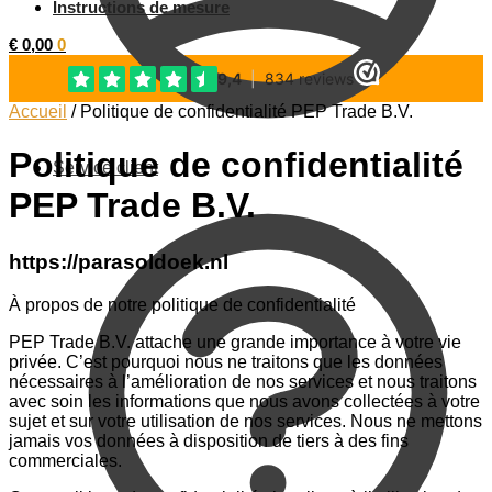
Instructions de mesure
€
0,00
0
Accueil
/
Politique de confidentialité PEP Trade B.V.
Politique de confidentialité
Service client
PEP Trade B.V.
https://parasoldoek.nl
À propos de notre politique de confidentialité
PEP Trade B.V. attache une grande importance à votre vie
privée. C’est pourquoi nous ne traitons que les données
nécessaires à l’amélioration de nos services et nous traitons
avec soin les informations que nous avons collectées à votre
sujet et sur votre utilisation de nos services. Nous ne mettons
jamais vos données à disposition de tiers à des fins
commerciales.