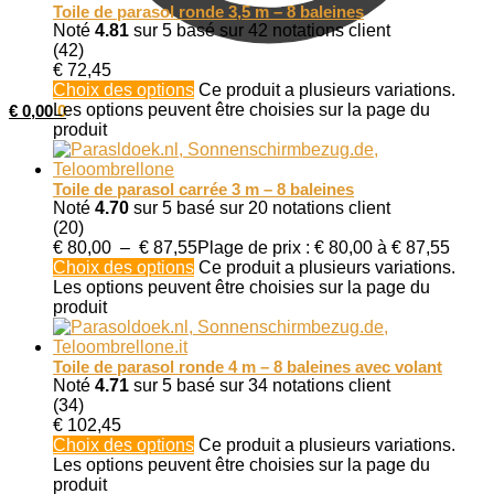
Toile de parasol ronde 3,5 m – 8 baleines
Noté
4.81
sur 5 basé sur
42
notations client
(42)
€
72,45
Choix des options
Ce produit a plusieurs variations.
Les options peuvent être choisies sur la page du
€
0,00
0
produit
Toile de parasol carrée 3 m – 8 baleines
Noté
4.70
sur 5 basé sur
20
notations client
(20)
€
80,00
–
€
87,55
Plage de prix : € 80,00 à € 87,55
Choix des options
Ce produit a plusieurs variations.
Les options peuvent être choisies sur la page du
produit
Toile de parasol ronde 4 m – 8 baleines avec volant
Noté
4.71
sur 5 basé sur
34
notations client
(34)
€
102,45
Choix des options
Ce produit a plusieurs variations.
Les options peuvent être choisies sur la page du
produit