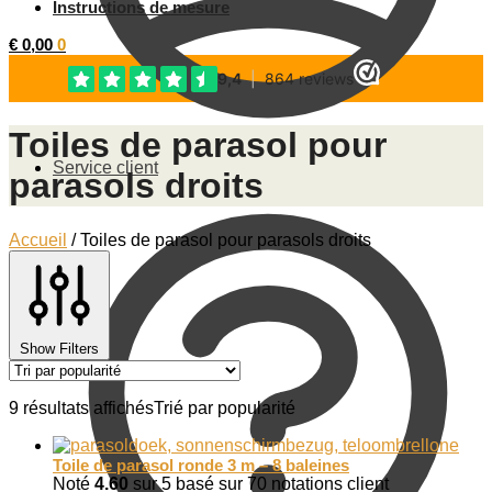
Instructions de mesure
€
0,00
0
Toiles de parasol pour
Service client
parasols droits
Accueil
/
Toiles de parasol pour parasols droits
Show Filters
9 résultats affichés
Trié par popularité
Toile de parasol ronde 3 m – 8 baleines
Noté
4.60
sur 5 basé sur
70
notations client