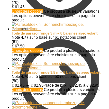
(70)
€
61,45
Choix des options
Ce produit a plusieurs variations.
Les options peuvent être choisies sur la page du
produit
Paiement
Toile de parasol ronde 3 m – 8 baleines avec volant
Noté
4.77
sur 5 basé sur
61
notations client
(61)
€
67,50
Choix des options
Ce produit a plusieurs variations.
Les options peuvent être choisies sur la page du
produit
Toile de parasol ronde 3,5 m – 8 baleines avec volant
Noté
4.76
sur 5 basé sur
50
notations client
(50)
€
82,45
–
€
82,95
Plage de prix : € 82,45 à € 82,95
Choix des options
Ce produit a plusieurs variations.
Les options peuvent être choisies sur la page du
produit