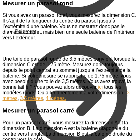
Mesurer un parasol rond
Si vous avez un parasol rond, vous mesurez la dimension C.
Il s’agit de la longueur du centre du parasol jusqu’à
l’extrémité d’une baleine. Vous ne mesurez donc pas le
Paiement
diamètre complet, mais bien une seule baleine de l’intérieur
vers l’extérieur.
Une toile de parasol ronde de 3,5 mètres convient lorsque la
dimension C est de 1,75 mètre. Mesurez donc toujours
depuis le point central au sommet jusqu’à l’extrémité de la
baleine. Si votre mesure se rapproche de 1,75 mètre, vous
avez besoin d’une toile de 3,5 mètres. Vous avez trouvé la
bonne taille ? Vous pouvez alors découvrir
ici
tous les
modèles ronds. Ou aller directement à votre dimension :
3
mètres
,
3,5 mètres
,
4 mètres.
Mesurer un parasol carré
Pour un parasol carré, vous mesurez la dimension A et la
dimension B. La dimension A est la baleine diagonale du
centre vers l’angle. La dimension B est la baleine droite du
centre vers le côté.