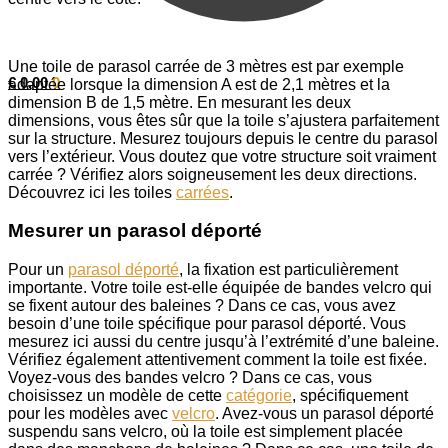
Une toile de parasol carrée de 3 mètres est par exemple
€
0,00
0
adaptée lorsque la dimension A est de 2,1 mètres et la
dimension B de 1,5 mètre. En mesurant les deux
dimensions, vous êtes sûr que la toile s’ajustera parfaitement
sur la structure. Mesurez toujours depuis le centre du parasol
vers l’extérieur. Vous doutez que votre structure soit vraiment
carrée ? Vérifiez alors soigneusement les deux directions.
Découvrez ici les toiles
carrées
.
Mesurer un parasol déporté
Pour un
parasol déporté
, la fixation est particulièrement
importante. Votre toile est-elle équipée de bandes velcro qui
se fixent autour des baleines ? Dans ce cas, vous avez
besoin d’une toile spécifique pour parasol déporté. Vous
mesurez ici aussi du centre jusqu’à l’extrémité d’une baleine.
Vérifiez également attentivement comment la toile est fixée.
Voyez-vous des bandes velcro ? Dans ce cas, vous
choisissez un modèle de cette
catégorie
, spécifiquement
pour les modèles avec
velcro
. Avez-vous un parasol déporté
suspendu sans velcro, où la toile est simplement placée