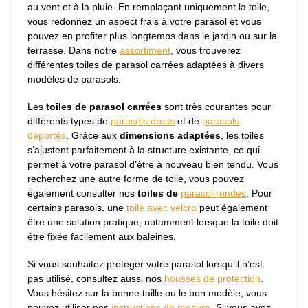
au vent et à la pluie. En remplaçant uniquement la toile,
vous redonnez un aspect frais à votre parasol et vous
pouvez en profiter plus longtemps dans le jardin ou sur la
terrasse. Dans notre
assortiment
, vous trouverez
différentes toiles de parasol carrées adaptées à divers
modèles de parasols.
Les
toiles de parasol carrées
sont très courantes pour
différents types de
parasols droits
et de
parasols
déportés
. Grâce aux
dimensions adaptées
, les toiles
s’ajustent parfaitement à la structure existante, ce qui
permet à votre parasol d’être à nouveau bien tendu. Vous
recherchez une autre forme de toile, vous pouvez
également consulter nos
toiles de
parasol rondes
. Pour
certains parasols, une
toile avec velcro
peut également
être une solution pratique, notamment lorsque la toile doit
être fixée facilement aux baleines.
Si vous souhaitez protéger votre parasol lorsqu’il n’est
pas utilisé, consultez aussi nos
housses de protection
.
Vous hésitez sur la bonne taille ou le bon modèle, vous
pouvez utiliser nos
instructions de mesure
. Si vous avez