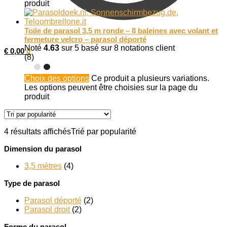
produit
Toile de parasol 3,5 m ronde – 8 baleines avec volant et
fermeture velcro – parasol déporté
Noté
4.63
sur 5 basé sur
8
notations client
€
0,00
0
(8)
Choix des options
Ce produit a plusieurs variations.
Les options peuvent être choisies sur la page du
produit
4 résultats affichés
Trié par popularité
Dimension du parasol
3,5 mètres
(4)
Type de parasol
Parasol déporté
(2)
Parasol droit
(2)
Forme du parasol