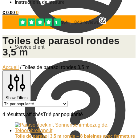
Instructions de mesure
€
0,00
0
Toiles de parasol rondes
Service client
3,5 m
Accueil
/
Toiles de parasol rondes 3,5 m
Show Filters
4 résultats affichés
Trié par popularité
Toile de parasol 3,5 m ronde – 8 baleines avec fermeture