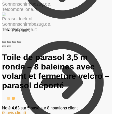
Paiement
Toile de parasol 3,5 m
ronde – 8 baleines avec
volant et fermeture velcro –
parasol déporté
Noté
4.63
sur 5 basé sur
8
notations client
(
8
avis client)