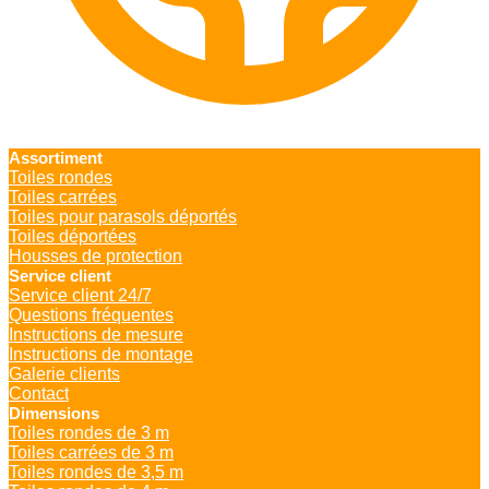
Assortiment
Toiles rondes
Toiles carrées
Toiles pour parasols déportés
Toiles déportées
Housses de protection
Service client
Service client 24/7
Questions fréquentes
Instructions de mesure
Instructions de montage
Galerie clients
Contact
Dimensions
Toiles rondes de 3 m
Toiles carrées de 3 m
Toiles rondes de 3,5 m