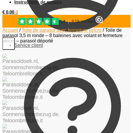
Instructions de mesure
€
0,00
0
Accueil
/
Toile de parasol avec fermeture velcro
/
Toile de
parasol 3,5 m ronde – 8 baleines avec volant et fermeture
velcro – parasol déporté
Service client