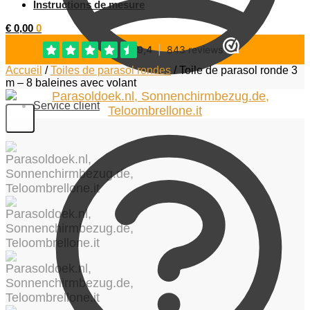
Instructions de mesure
€
0,00
0
Accueil
/
Toiles de parasol rondes
/
Toile de parasol ronde 3
m – 8 baleines avec volant
Service client