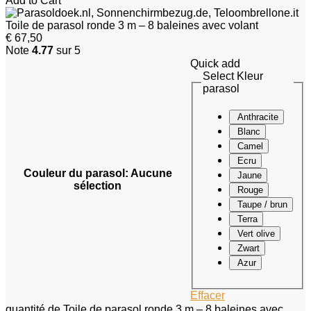
Add to Cart
Toile de parasol ronde 3 m – 8 baleines avec volant
€
67,50
Note
4.77
sur 5
Quick add
Select Kleur
parasol
Anthracite
Blanc
Camel
Ecru
Couleur du parasol
:
Aucune
Jaune
sélection
Rouge
Taupe / brun
Terra
Vert olive
Zwart
Azur
Effacer
quantité de Toile de parasol ronde 3 m – 8 baleines avec