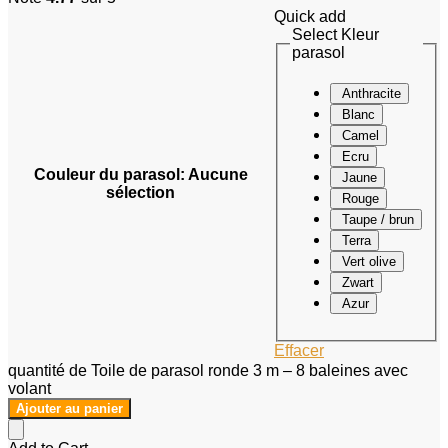
Quick add
Select Kleur
parasol
Anthracite
Blanc
Camel
Ecru
Couleur du parasol
:
Aucune
Jaune
sélection
Rouge
Taupe / brun
Terra
Vert olive
Zwart
Azur
Effacer
quantité de Toile de parasol ronde 3 m – 8 baleines avec
volant
Ajouter au panier