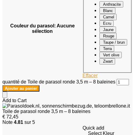
Anthracite
Blanc
Camel
Ecru
Couleur du parasol
:
Aucune
Jaune
sélection
Rouge
Taupe / brun
Terra
Vert olive
Zwart
Effacer
quantité de Toile de parasol ronde 3,5 m – 8 baleines
Ajouter au panier
Add to Cart
Toile de parasol ronde 3,5 m – 8 baleines
€
72,45
Note
4.81
sur 5
Quick add
Select Kleur