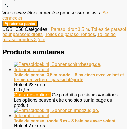
Vous devez être connecté·e pour laisser un avis.
Se
connecter
Ajouter au panier
UGS :
358
Catégories :
Parasol droit 3,5 m
,
Toiles de parasol
pour parasols droits
,
Toiles de parasol rondes
,
Toiles de
parasol rondes 3,5 m
Produits similaires
Toile de parasol 3,5 m ronde – 8 baleines avec volant et
fermeture velcro – parasol déporté
Note
4.22
sur 5
€
97,95
Choix des options
Ce produit a plusieurs variations.
Les options peuvent être choisies sur la page du
produit
Toile de parasol ronde 3 m – 8 baleines avec volant
Note
4.77
sur 5