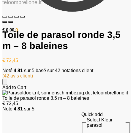
€
0,00
0
Toile de parasol ronde 3,5
m – 8 baleines
€
72,45
Noté
4.81
sur 5 basé sur
42
notations client
(
42
avis client)
Add to Cart
Toile de parasol ronde 3,5 m – 8 baleines
€
72,45
Note
4.81
sur 5
Quick add
Select Kleur
parasol