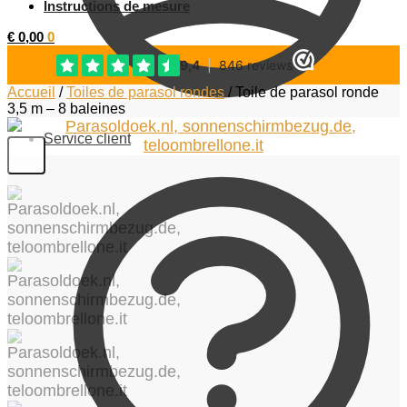
Instructions de mesure
€
0,00
0
Accueil
/
Toiles de parasol rondes
/
Toile de parasol ronde
3,5 m – 8 baleines
Service client