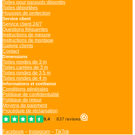
Toiles pour parasols déportés
Toiles déportées
Housses de protection
Service client
Service client 24/7
Questions fréquentes
Instructions de mesure
Instructions de montage
Galerie clients
Contact
Dimensions
Toiles rondes de 3 m
Toiles carrées de 3 m
Toiles rondes de 3,5 m
Toiles rondes de 4 m
Informations et confiance
Conditions générales
Politique de confidentialité
Politique de retour
Moyens de paiement
Procédure de réclamation
Facebook
–
Instagram
–
TikTok