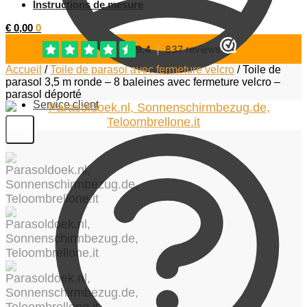
Instructions de mesure
€
0,00
0
Accueil
/
Toile de parasol avec fermeture velcro
/
Toile de
parasol 3,5 m ronde – 8 baleines avec fermeture velcro –
parasol déporté
Service client