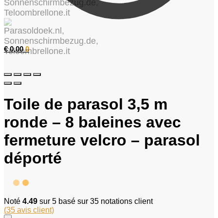
€
0,00
0
Toile de parasol 3,5 m
ronde – 8 baleines avec
fermeture velcro – parasol
déporté
Noté
4.49
sur 5 basé sur
35
notations client
(
35
avis client)