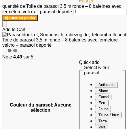
Effacer
quantité de Toile de parasol 3,5 m ronde – 8 baleines avec
fermeture velcro – parasol déporté
Ajouter au panier
Add to Cart
Toile de parasol 3,5 m ronde – 8 baleines avec fermeture
velcro – parasol déporté
Note
4.49
sur 5
Quick add
Select Kleur
parasol
Anthracite
Blanc
Camel
Ecru
Couleur du parasol
:
Aucune
Jaune
sélection
Taupe / brun
Terra
Vert