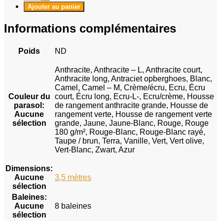
Ajouter au panier
Informations complémentaires
Poids
ND
Anthracite, Anthracite – L, Anthracite court,
Anthracite long, Antraciet opberghoes, Blanc,
Camel, Camel – M, Crème/écru, Ecru, Écru
Couleur du
court, Écru long, Ecru-L-, Ecru/crème, Housse
parasol
:
de rangement anthracite grande, Housse de
Aucune
rangement verte, Housse de rangement verte
sélection
grande, Jaune, Jaune-Blanc, Rouge, Rouge
180 g/m², Rouge-Blanc, Rouge-Blanc rayé,
Taupe / brun, Terra, Vanille, Vert, Vert olive,
Vert-Blanc, Zwart, Azur
Dimensions
:
Aucune
3,5 mètres
sélection
Baleines
:
Aucune
8 baleines
sélection