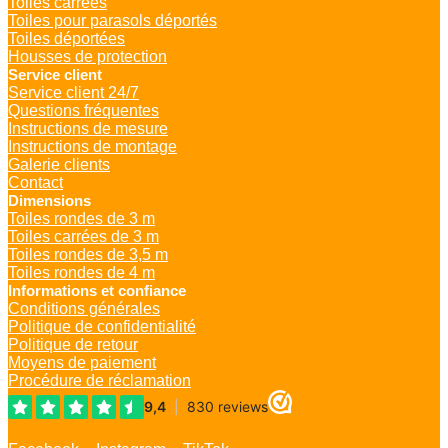
Toiles carrées
Toiles pour parasols déportés
Toiles déportées
Housses de protection
Service client
Service client 24/7
Questions fréquentes
Instructions de mesure
Instructions de montage
Galerie clients
Contact
Dimensions
Toiles rondes de 3 m
Toiles carrées de 3 m
Toiles rondes de 3,5 m
Toiles rondes de 4 m
Informations et confiance
Conditions générales
Politique de confidentialité
Politique de retour
Moyens de paiement
Procédure de réclamation